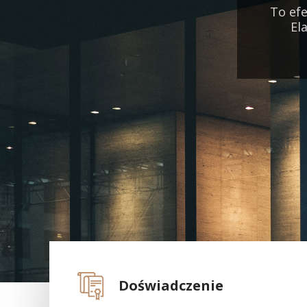
To ef
El
Doświadczenie