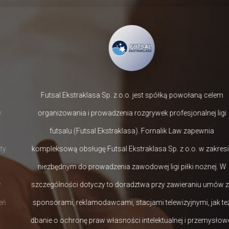
Futsal Ekstraklasa Sp. z o.o. jest spółką powołaną celem
organizowania i prowadzenia rozgrywek profesjonalnej ligi
futsalu (Futsal Ekstraklasa). Fornalik Law zapewnia
kompleksową obsługę Futsal Ekstraklasa Sp. z o.o. w zakresie
niezbędnym do prowadzenia zawodowej ligi piłki nożnej. W
szczególności dotyczy to doradztwa przy zawieraniu umów ze
sponsorami, reklamodawcami, stacjami telewizyjnymi, jak też
dbanie o ochronę praw własności intelektualnej i przemysłowej