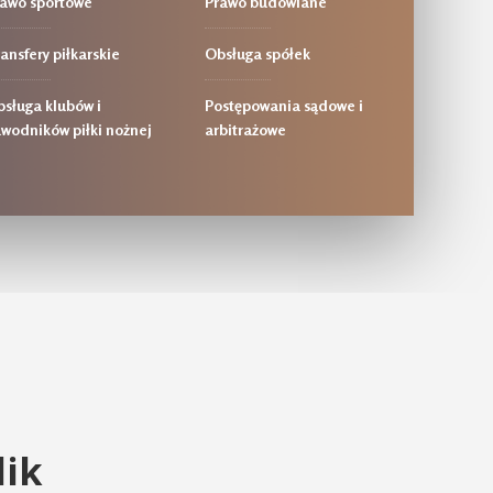
awo sportowe
Prawo budowlane
ansfery piłkarskie
Obsługa spółek
bsługa klubów i
Postępowania sądowe i
wodników piłki nożnej
arbitrażowe
lik