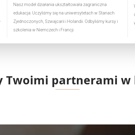
Nasz model działania ukształtowała zagraniczna
edukacja. Uczyliśmy się na uniwersytetach w Stanach
Zjednoczonych, Szwajcarii i Holandii. Odbyliśmy kursy i
w
szkolenia w Niemczech i Francji.
y Twoimi partnerami w b