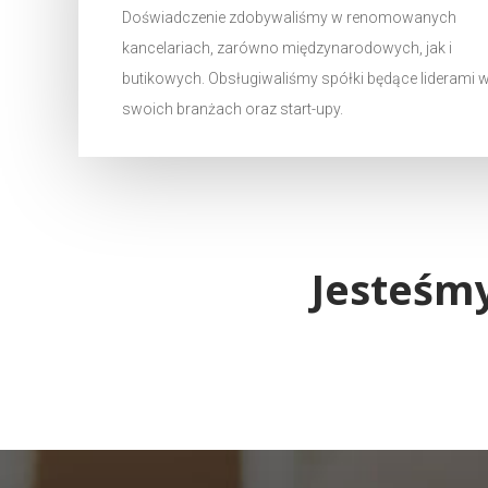
Doświadczenie zdobywaliśmy w renomowanych
kancelariach, zarówno międzynarodowych, jak i
butikowych. Obsługiwaliśmy spółki będące liderami 
swoich branżach oraz start-upy.
Jesteśm