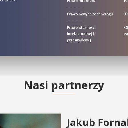
Prawo internetu
Pr
Prawo nowych technologii
Tr
Prawo własności
​O
intelektualnej i
za
przemysłowej
Nasi partnerzy
Jakub Forna