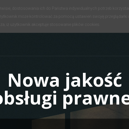
serwisie, dostosowania ich do Państwa indywidualnych potrzeb korzyst
ytkownik może kontrolować za pomocą ustawień swojej przeglądarki in
za, iż użytkownik akceptuje stosowanie plików cookies.
Nowa jakość
obsługi prawne