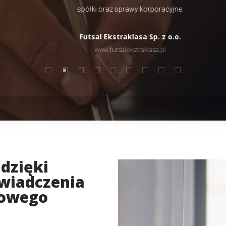
spółki oraz sprawy korporacyjne.
Futsal Ekstraklasa Sp. z o.o.
www.futsalekstraklasa.pl
dzięki
świadczenia
sowego