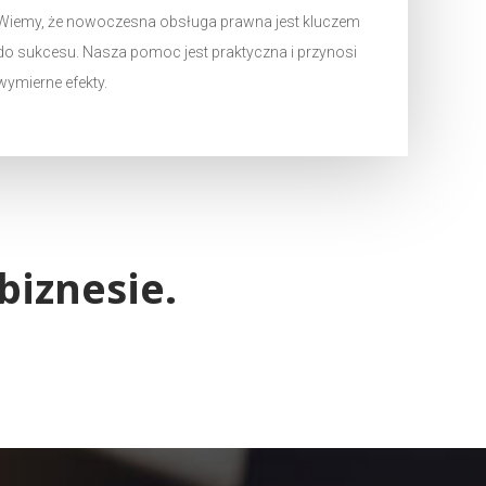
Wiemy, że nowoczesna obsługa prawna jest kluczem
do sukcesu. Nasza pomoc jest praktyczna i przynosi
wymierne efekty.
iznesie.