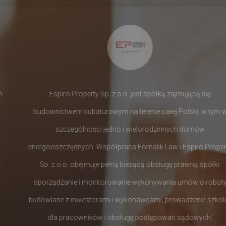
Espiro Property Sp. z o.o. jest spółką zajmującą się
budownictwem kubaturowym na terenie całej Polski, w tym w
szczególności jedno i wielorodzinnych domów
energooszczędnych. Współpraca Fornalik Law i Espiro Property
Sp. z o.o. obejmuje pełną bieżącą obsługę prawną spółki:
sporządzanie i monitorowanie wykonywania umów o roboty
budowlane z inwestorami i wykonawcami, prowadzenie szkoleń
dla pracowników i obsługę postępowań sądowych.