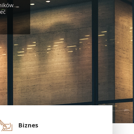
ników.
ieć
Biznes