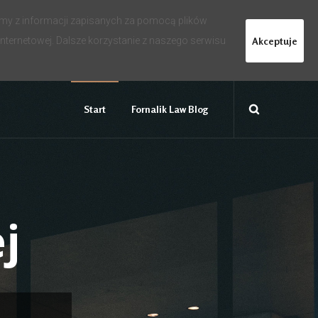
amy z informacji zapisanych za pomocą plików
Akceptuje
ternetowej. Dalsze korzystanie z naszego serwisu
Start
Fornalik Law ​Blog
j