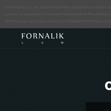
Informujemy, iż w celu optymalizacji treści dostępnych w naszym 
cookies na urządzeniach końcowych użytkowników. Pliki cookies uż
internetowego, bez zmiany ustawień przeglądarki internetowej oznac