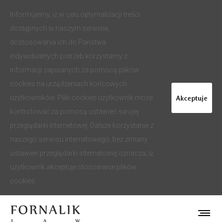
Informujemy, iż w celu optymalizacji treści
dostępnych w naszym serwisie,
dostosowania ich do Państwa
indywidualnych potrzeb korzystamy z
informacji zapisanych za pomocą plików
cookies na urządzeniach końcowych
Akceptuje
użytkowników. Pliki cookies użytkownik może
kontrolować za pomocą ustawień swojej
przeglądarki internetowej. Dalsze korzystanie z
naszego serwisu internetowego, bez zmiany
ustawień przeglądarki internetowej oznacza, iż
użytkownik akceptuje stosowanie plików
cookies.