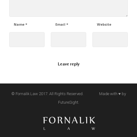
Name
*
Email
*
Website
© Fornalik Law 2017. All Rights Reserved. Made with ♥ by
FutureSight.