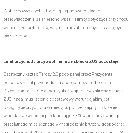
Wobec powyższych informacji zapanowało błędne
przeświadczenie, że zniesiono wszelkie limity dotyczące przychodu
wobec przedsiębiorców, w tym samozatrudnionych, starających
się o pomoc.
Limit przychodu przy zwolnieniu ze składki ZUS pozostaje
Ostateczny kształt Tarczy 2.0 podpisanej przez Prezydenta
pozostawił limit przychodu dla osób samozatrudnionych.
Przedsiębiorca, który chce uzyskać wsparcie w zakresie składek
ZUS, nadal musi spełnić podstawowy warunek jakim jest
osiągnięcie przychodu w miesiącu poprzedzającym złożenie
wniosku, w kwocie nieprzekraczającej 300% prognozowanego
przeciętnego miesięcznego wynagrodzenia brutto w gospodarce
narodowej w 2020, a więc w wysokości nieprzekraczającej 15.681