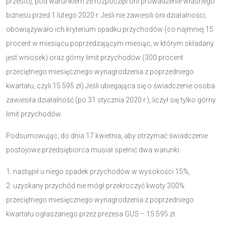
przestój, pod warunkiem że rozpoczęli oni prowadzenie własnego
biznesu przed 1 lutego 2020 r. Jeśli nie zawiesili oni działalności,
obowiązywało ich kryterium spadku przychodów (co najmniej 15
procent w miesiącu poprzedzającym miesiąc, w którym składany
jest wniosek) oraz górny limit przychodów (300 procent
przeciętnego miesięcznego wynagrodzenia z poprzedniego
kwartału, czyli 15.595 zł) Jeśli ubiegająca się o świadczenie osoba
zawiesiła działalność (po 31 stycznia 2020 r.), liczył się tylko górny
limit przychodów.
Podsumowując, do dnia 17 kwietnia, aby otrzymać świadczenie
postojowe przedsiębiorca musiał spełnić dwa warunki:
nastąpił u niego spadek przychodów w wysokości 15%,
uzyskany przychód nie mógł przekroczyć kwoty 300%
przeciętnego miesięcznego wynagrodzenia z poprzedniego
kwartału ogłaszanego przez prezesa GUS – 15.595 zł.