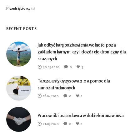
Przedsiębiorcy
(1)
RECENT POSTS
Jak odbyć karę pozbawienia wolności poza
zakładem karnym, czyli dozór elektroniczny dla
skazanych
30.09.2020
0
3
Tarcza antykryzysowa 2.0 a pomoc dla
samozatrudnionych
28.04.2020
0
1
Pracownik i pracodawca w dobie koronawirusa
21.03.2020
0
1