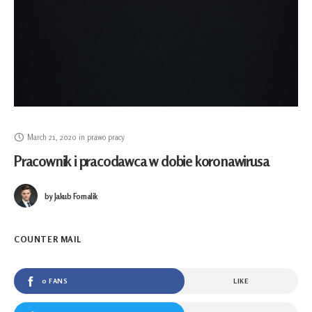
March 21, 2020
in
prawo pracy
Pracownik i pracodawca w dobie koronawirusa
by
Jakub Fornalik
COUNTER MAIL
0 FANS
LIKE