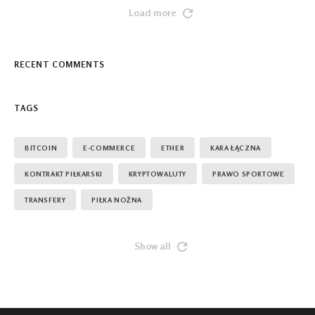
Load more
RECENT COMMENTS
TAGS
BITCOIN
E-COMMERCE
ETHER
KARA ŁĄCZNA
KONTRAKT PIŁKARSKI
KRYPTOWALUTY
PRAWO SPORTOWE
TRANSFERY
​PIŁKA NOŻNA
Show all