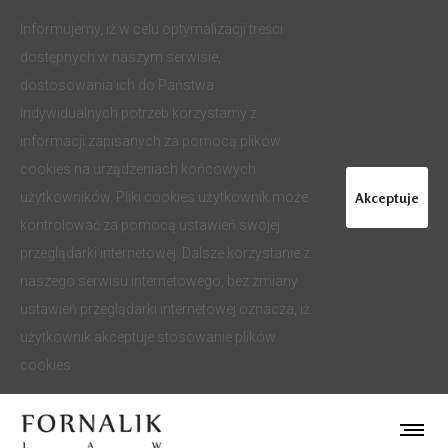
Informujemy, iż w celu optymalizacji treści
dostępnych w naszym serwisie,
dostosowania ich do Państwa
indywidualnych potrzeb korzystamy z
informacji zapisanych za pomocą plików
cookies na urządzeniach końcowych
Akceptuje
użytkowników. Pliki cookies użytkownik może
kontrolować za pomocą ustawień swojej
przeglądarki internetowej. Dalsze korzystanie z
naszego serwisu internetowego, bez zmiany
ustawień przeglądarki internetowej oznacza, iż
użytkownik akceptuje stosowanie plików
cookies.