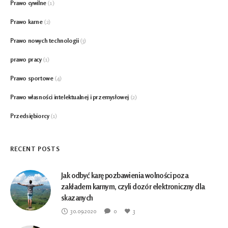
Prawo cywilne
(1)
Prawo karne
(2)
Prawo nowych technologii
(3)
prawo pracy
(1)
Prawo sportowe
(4)
Prawo własności intelektualnej i przemysłowej
(2)
Przedsiębiorcy
(1)
RECENT POSTS
Jak odbyć karę pozbawienia wolności poza
zakładem karnym, czyli dozór elektroniczny dla
skazanych
30.09.2020
0
3