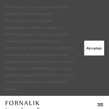
Informujemy, iż w celu optymalizacji treści
dostępnych w naszym serwisie,
dostosowania ich do Państwa
indywidualnych potrzeb korzystamy z
informacji zapisanych za pomocą plików
cookies na urządzeniach końcowych
Akceptuje
użytkowników. Pliki cookies użytkownik może
kontrolować za pomocą ustawień swojej
przeglądarki internetowej. Dalsze korzystanie z
naszego serwisu internetowego, bez zmiany
ustawień przeglądarki internetowej oznacza, iż
użytkownik akceptuje stosowanie plików
cookies.