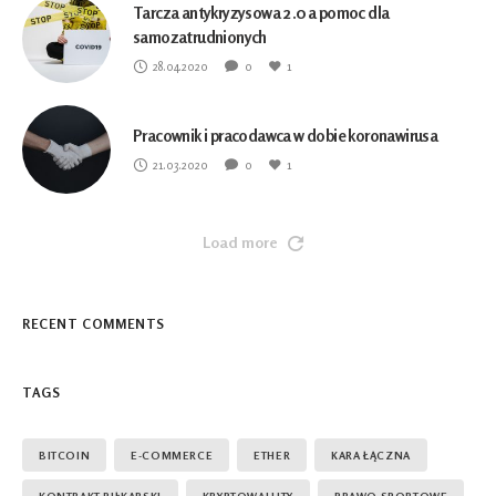
Tarcza antykryzysowa 2.0 a pomoc dla
samozatrudnionych
28.04.2020
0
1
Pracownik i pracodawca w dobie koronawirusa
21.03.2020
0
1
Load more
RECENT COMMENTS
TAGS
BITCOIN
E-COMMERCE
ETHER
KARA ŁĄCZNA