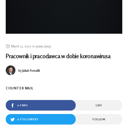
March 21, 2020
in
prawo pracy
Pracownik i pracodawca w dobie koronawirusa
by
Jakub Fornalik
COUNTER MAIL
0 FANS
LIKE
0 FOLLOWERS
FOLLOW