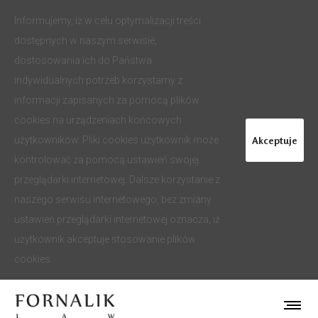
Informujemy, iż w celu optymalizacji treści
dostępnych w naszym serwisie,
dostosowania ich do Państwa
indywidualnych potrzeb korzystamy z
informacji zapisanych za pomocą plików
cookies na urządzeniach końcowych
Akceptuje
użytkowników. Pliki cookies użytkownik może
kontrolować za pomocą ustawień swojej
przeglądarki internetowej. Dalsze korzystanie z
naszego serwisu internetowego, bez zmiany
ustawień przeglądarki internetowej oznacza, iż
użytkownik akceptuje stosowanie plików
cookies.