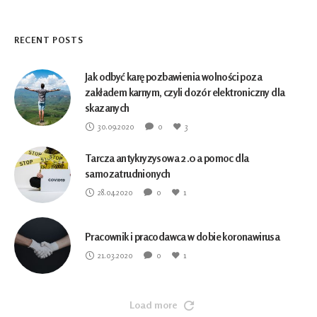
RECENT POSTS
Jak odbyć karę pozbawienia wolności poza
zakładem karnym, czyli dozór elektroniczny dla
skazanych
30.09.2020
0
3
Tarcza antykryzysowa 2.0 a pomoc dla
samozatrudnionych
28.04.2020
0
1
Pracownik i pracodawca w dobie koronawirusa
21.03.2020
0
1
Load more