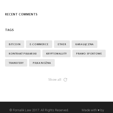
RECENT COMMENTS
TAGS
BITCOIN
E-COMMERCE
ETHER
KARA ŁĄCZNA
KONTRAKT PIŁKARSKI
KRYPTOWALUTY
PRAWO SPORTOWE
TRANSFERY
​PIŁKA NOŻNA
Show all
© Fornalik Law 2017. All Rights Reserved. Made with ♥ by